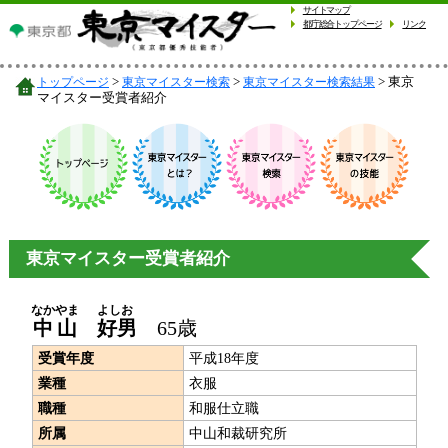
サイトマップ
都庁総合トップページ
リンク
東京
トップページ
東京マイスター検索
東京マイスター検索結果
マイスター受賞者紹介
東京マイスター受賞者紹介
なかやま
よしお
中山
好男
65歳
受賞年度
平成18年度
業種
衣服
職種
和服仕立職
所属
中山和裁研究所