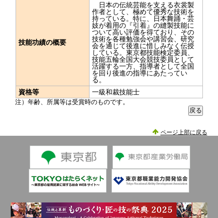
日本の伝統芸能を支える衣裳製
作者として、極めて優秀な技術を
持っている。特に、日本舞踊・芸
妓が着用の『引着』の縫製技能に
ついて高い評価を得ており、その
技術を各種勉強会や講習会、研究
技能功績の概要
会を通じて後進に惜しみなく伝授
している。東京都技能検定委員、
技能五輪全国大会競技委員として
活躍する一方、指導者として全国
を回り後進の指導にあたってい
る。
資格等
一級和裁技能士
注）年齢、所属等は受賞時のものです。
ページ上部に戻る