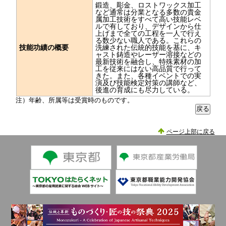
鍛造、彫金、ロストワックス加工
など通常は分業となる多数の貴金
属加工技術をすべて高い技能レベ
ルで有しており、デザインから仕
上げまで全ての工程を一人で行え
る数少ない職人である。これらの
技能功績の概要
洗練された伝統的技能を基に、キ
ャスト鋳造やレーザー溶接などの
最新技術を融合し、特殊素材の加
工を従来にはない高品質で行って
きた。また、各種イベントでの実
演及び技能検定対策の講師など、
後進の育成にも尽力している。
注）年齢、所属等は受賞時のものです。
ページ上部に戻る