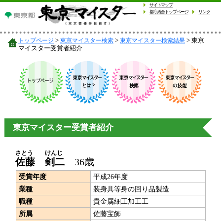
サイトマップ
都庁総合トップページ
リンク
東京
トップページ
東京マイスター検索
東京マイスター検索結果
マイスター受賞者紹介
東京マイスター受賞者紹介
さとう
けんじ
佐藤
剣二
36歳
受賞年度
平成26年度
業種
装身具等身の回り品製造
職種
貴金属細工加工工
所属
佐藤宝飾