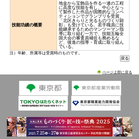
地金から宝飾品を作る一連の工程
に高度な技能を有し、中心となっ
て製作した作品が国際的なコンペ
ティションでグランプリを受賞、
「北区きらりと光るものづくり顕
技能功績の概要
彰」も受けている。若手職員に技
能継承するためのマンツーマン指
導に取り組む一方で、技能五輪全
国大会の審査員補佐も務めるな
ど、後進の指導・育成に取り組ん
でいる。
注）年齢、所属等は受賞時のものです。
ページ上部に戻る