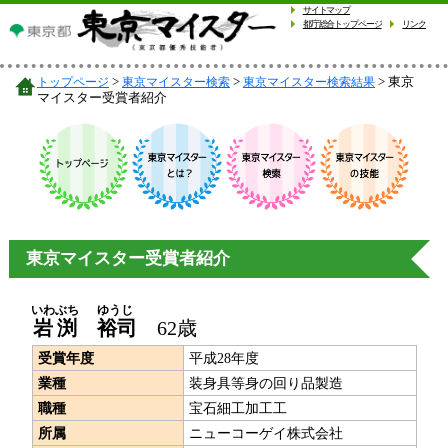
サイトマップ
都庁総合トップページ
リンク
東京
トップページ
東京マイスター検索
東京マイスター検索結果
マイスター受賞者紹介
東京マイスター受賞者紹介
いわぶち
ゆうじ
岩渕
裕司
62歳
受賞年度
平成28年度
業種
装身具等身の回り品製造
職種
宝石細工加工工
所属
ニューコーゲイ株式会社