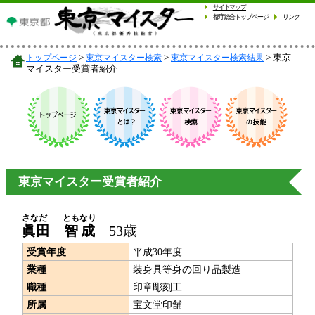
サイトマップ
都庁総合トップページ
リンク
東京
トップページ
東京マイスター検索
東京マイスター検索結果
マイスター受賞者紹介
東京マイスター受賞者紹介
さなだ
ともなり
眞田
智成
53歳
受賞年度
平成30年度
業種
装身具等身の回り品製造
職種
印章彫刻工
所属
宝文堂印舗