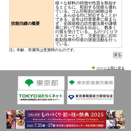
様々な材料の特徴や性質を熟知す
るとともに、彫刻する技能も優れ
ている。ゴム印彫刻の経験は長
く、あらゆる印に対応することが
できる。近年は印章業界に留まら
技能功績の概要
ず、全国規模の読売書法展や謙愼
展に於いて作品を出品し、数多く
の賞を受けている。 ものづくりマ
イスターとして、児童生徒に石印
彫刻指導や印章の啓発活動を行っ
ている。
注）年齢、所属等は受賞時のものです。
ページ上部に戻る